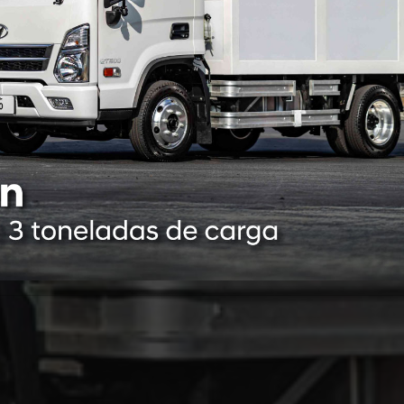
inos citadinos
deo